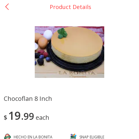
Product Details
0
$
00
La Bonita #5
Reserve a Time Slot
Artesanias
View All
Chocoflan 8 Inch
Xalos Barro Botellon Decorado
Barro Jarra Engo Flor
19
99
$
each
HECHO EN LA BONITA
SNAP ELIGIBLE