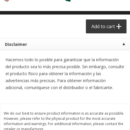
$
29
49
$
25
49
each
each
Add to cart
Add to cart
Add to cart
Produce - Frutas y Verduras
177
more
Disclaimer
Hacemos todo lo posible para garantizar que la información
del producto sea lo más precisa posible. Sin embargo, consulte
el producto físico para obtener la información y las
advertencias más precisas. Para obtener información
adicional, comuníquese con el distribuidor o el fabricante.
Naranja / Valencia Oranges
Verdura P/caldo /vegetabl
Broth
We do our best to ensure product information is as accurate as possible.
However, please refer to the physical product for the most accurate
information and warnings. For additional information, please contact the
retailer or manufacturer.